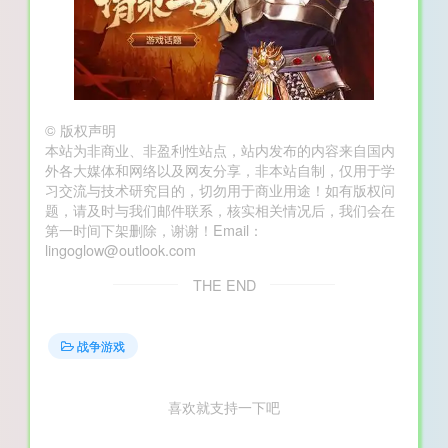
©
版权声明
本站为非商业、非盈利性站点，站内发布的内容来自国内
外各大媒体和网络以及网友分享，非本站自制，仅用于学
习交流与技术研究目的，切勿用于商业用途！如有版权问
题，请及时与我们邮件联系，核实相关情况后，我们会在
第一时间下架删除，谢谢！Email：
lingoglow@outlook.com
THE END
战争游戏
喜欢就支持一下吧