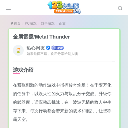
首页
PC游戏
战争游戏
正文
金属雷霆/Metal Thunder
热心网友
如果觉得不错，欢迎分享给别人噢
谜
造
游戏介绍
悚
在紧张刺激的动作游戏中指挥传奇炮艇！在千变万化
戏
的任务中，以毁灭性的火力与叛乱分子交战。升级你
戏
的武器库，适应动态挑战，在一波波无情的敌人中生
置（摸鱼游戏）
存下来。每次行动都会带来新的战术和混乱，让您称
霸天空。