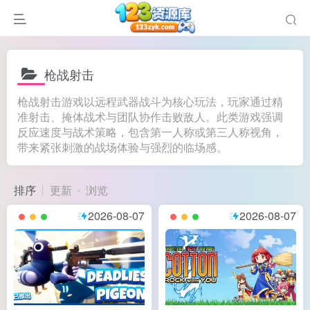
枪战射击
枪战射击游戏以远程武器战斗为核心玩法，玩家通过精
准射击、掩体战术与团队协作击败敌人。此类游戏强调
反应速度与战术策略，包含第一人称或第三人称视角，
谜
带来紧张刺激的战场体验与强烈的临场感。
造
悚
排序
更新
浏览
戏
2026-08-07
2026-08-07
戏
置（摸鱼游戏）