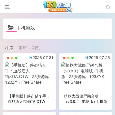
手机游戏
排序
更新
浏览
谜
2026-07-31
2026-07-25
造
悚
戏
戏
置（摸鱼游戏）
【手机版】侠盗猎车手：
植物大战僵尸融合版
血战唐人街/GTA:CTW
（v3.8.1）电脑版+手机版