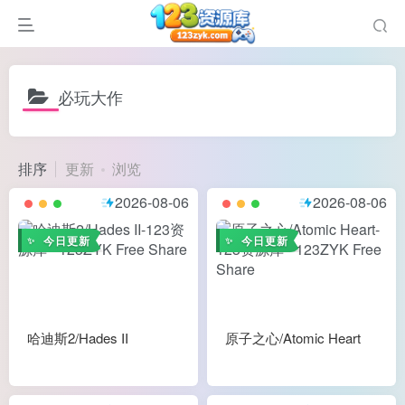
必玩大作
排序
更新
浏览
说
2026-08-06
2026-08-06
造
奏
今日更新
今日更新
游
e肉鸽游戏
戏）
荐
哈迪斯2/Hades II
原子之心/Atomic Heart