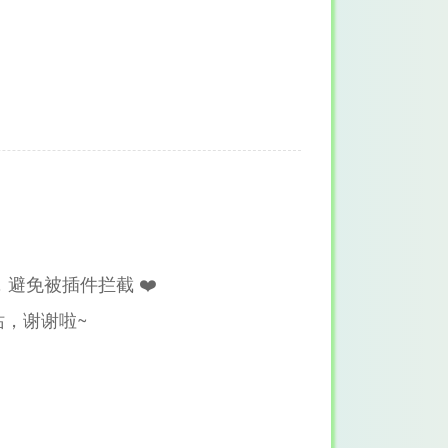
避免被插件拦截 ❤️
，谢谢啦~