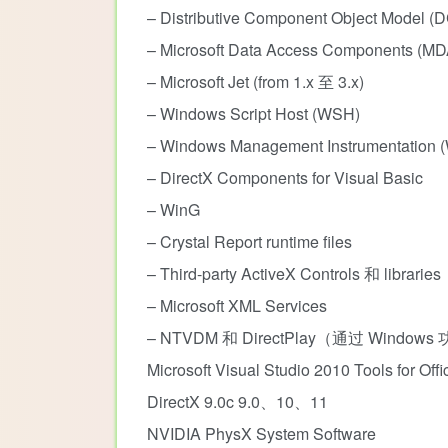
– Distributive Component Object Model 
– Microsoft Data Access Components (M
– Microsoft Jet (from 1.x 至 3.x)
– Windows Script Host (WSH)
– Windows Management Instrumentation 
– DirectX Components for Visual Basic
– WinG
– Crystal Report runtime files
– Third-party ActiveX Controls 和 libraries
– Microsoft XML Services
– NTVDM 和 DirectPlay（通过 Wind
Microsoft Visual Studio 2010 Tools for Off
DirectX 9.0c 9.0、10、11
NVIDIA PhysX System Software