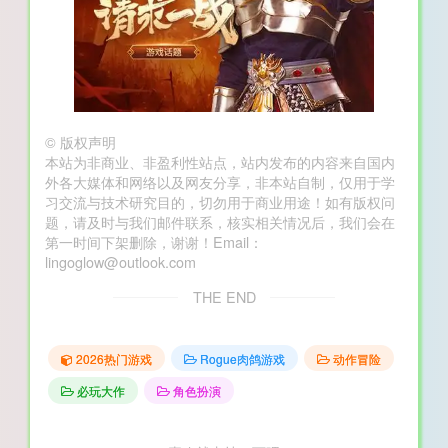
©
版权声明
本站为非商业、非盈利性站点，站内发布的内容来自国内
外各大媒体和网络以及网友分享，非本站自制，仅用于学
习交流与技术研究目的，切勿用于商业用途！如有版权问
题，请及时与我们邮件联系，核实相关情况后，我们会在
第一时间下架删除，谢谢！Email：
lingoglow@outlook.com
THE END
2026热门游戏
Rogue肉鸽游戏
动作冒险
必玩大作
角色扮演