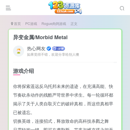
首页
PC游戏
Rogue肉鸽游戏
正文
异变金属/Morbid Metal
热心网友
如果觉得不错，欢迎分享给别人噢
谜
造
游戏介绍
悚
你将探索遥远反乌托邦未来的遗迹，在充满高能、快
戏
节奏砍杀动作的残酷严苛世界中求生。每一轮循环都
戏
揭示了关于人类自取灭亡的破碎真相，而这些真相早
置（摸鱼游戏）
已被遗忘。
切换英雄，连接招式，释放致命的高科技杀戮之舞
只需轻按一键，即可在弗勒斯、艾库与维克塔之间无