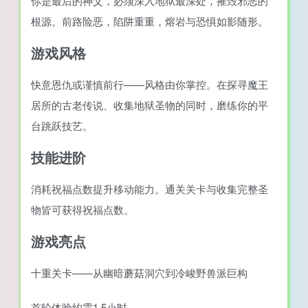
你是最后的神父，必须深入地狱最深处，摧毁邪恶的
根源。前路险恶，陷阱重重，熔岩与恐惧如影随形。
游戏风格
快意恩仇或谨慎前行——风格由你掌控。在探寻魔王
居所的古老传说、收集地狱圣物的同时，磨练你的平
台跳跃技艺。
技能进阶
消耗祝福点数提升移动能力。通关关卡与收集完整圣
物皆可获得祝福点数。
游戏亮点
十重关卡——从幽暗蘑菇洞穴到冷峻野兽派巨构
首轮体验约需1.5小时