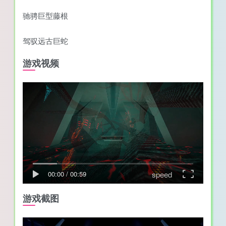
驰骋巨型藤根
驾驭远古巨蛇
游戏视频
speed
00:00
/
00:59
游戏截图