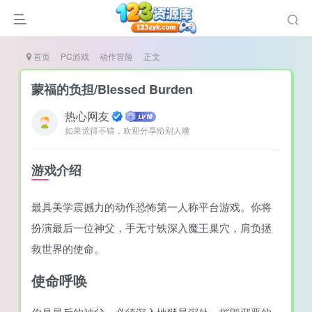
首页
PC游戏
动作冒险
正文
蒙福的负担/Blessed Burden
热心网友
如果觉得不错，欢迎分享给别人噢
谜
造
游戏介绍
悚
最具美学震撼力的动作恐怖第一人称平台游戏。你将
戏
扮演最后一位神父，手无寸铁深入魔王巢穴，肩负拯
戏
救世界的使命。
置（摸鱼游戏）
使命呼唤