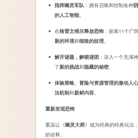
指挥幽灵军队
：拥有召唤和控制各种
的人工智能
。
在
格雷文维尔释放恐怖
：探索11个广
新的环境
和
细致的纹理
。
解开谜题，解锁谜团
：深入一个充满
了
新的挑战
和
隐藏的秘密
。
体验策略、冒险与资源管理的激动人
法机制
和
新鲜内容
。
重新发现恐怖
重温让《
幽灵大师
》成为经典的经典玩法
的诠释。