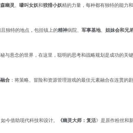
阴森幽灵
、
嚎叫女妖
和
狡猾小妖
精的力量，每种都有独特的能力
阔且独特的地点，包括镇上的
精神
病院、
军事基地
、
姐妹会和兄
神秘与悬念的世界，在这里，聪明的思考和战略规划是成功的关
心融合
：将策略、冒险和资源管理游戏的最佳元素融合在连贯的
，如今借助现代科技和设计。
《幽灵大师：复活
》是原作粉丝和