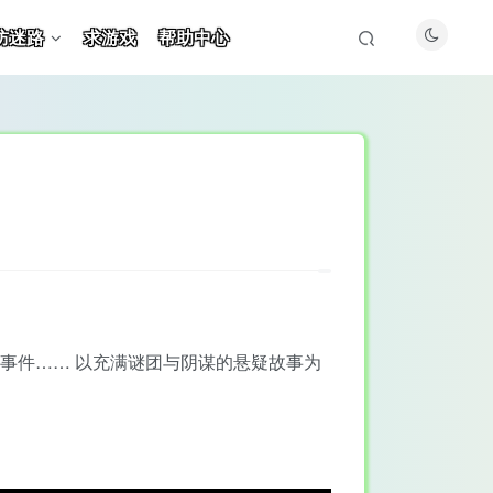
防迷路
求游戏
帮助中心
人事件…… 以充满谜团与阴谋的悬疑故事为