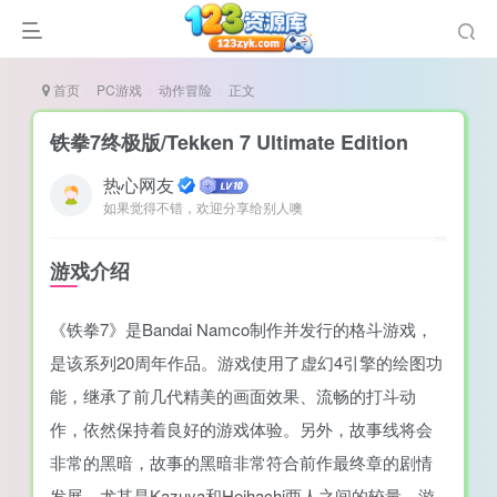
首页
PC游戏
动作冒险
正文
铁拳7终极版/Tekken 7 Ultimate Edition
热心网友
如果觉得不错，欢迎分享给别人噢
谜
造
游戏介绍
悚
《铁拳7》是Bandai Namco制作并发行的格斗游戏，
戏
是该系列20周年作品。游戏使用了虚幻4引擎的绘图功
戏
能，继承了前几代精美的画面效果、流畅的打斗动
置（摸鱼游戏）
作，依然保持着良好的游戏体验。另外，故事线将会
非常的黑暗，故事的黑暗非常符合前作最终章的剧情
发展，尤其是Kazuya和Heihachi两人之间的较量，游