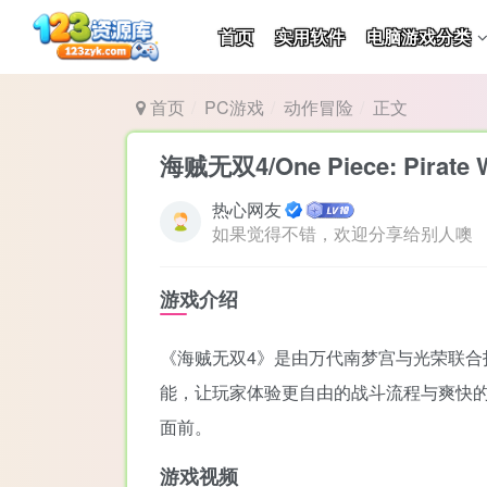
首页
实用软件
电脑游戏分类
首页
PC游戏
动作冒险
正文
海贼无双4/One Piece: Pirate W
热心网友
如果觉得不错，欢迎分享给别人噢
游戏介绍
《海贼无双4》是由万代南梦宫与光荣联
能，让玩家体验更自由的战斗流程与爽快的
面前。
游戏视频