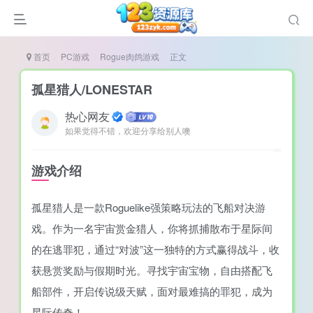
首页
PC游戏
Rogue肉鸽游戏
正文
孤星猎人/LONESTAR
热心网友
如果觉得不错，欢迎分享给别人噢
谜
造
游戏介绍
悚
孤星猎人是一款Roguelike强策略玩法的飞船对决游
戏
戏。作为一名宇宙赏金猎人，你将抓捕散布于星际间
戏
的在逃罪犯，通过“对波”这一独特的方式赢得战斗，收
置（摸鱼游戏）
获悬赏奖励与假期时光。寻找宇宙宝物，自由搭配飞
船部件，开启传说级天赋，面对最难搞的罪犯，成为
星际传奇！