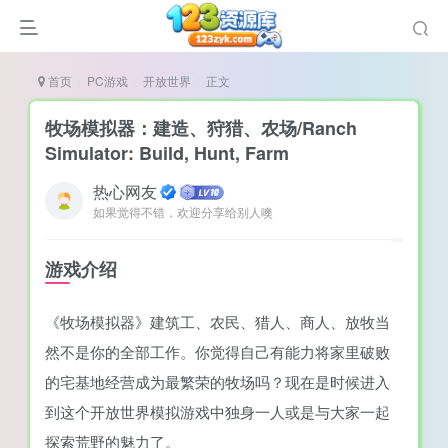
首页
PC游戏
开放世界
正文
牧场模拟器：建造、狩猎、农场/Ranch
Simulator: Build, Hunt, Farm
热心网友
谜
如果觉得不错，欢迎分享给别人噢
造
悚
游戏介绍
戏
《牧场模拟器》建筑工、农民、猎人、商人、放牧当
戏
然不是你的全部工作。你觉得自己有能力将家里破败
置（摸鱼游戏）
的宅基地经营成为最繁荣的牧场吗？现在是时候进入
到这个开放世界模拟游戏中独身一人或是与大家一起
探索荒野的魅力了。