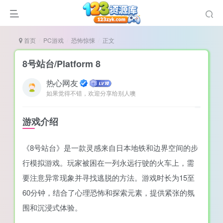
首页
PC游戏
恐怖惊悚
正文
8号站台/Platform 8
热心网友
如果觉得不错，欢迎分享给别人噢
谜
造
游戏介绍
悚
《8号站台》是一款灵感来自日本地铁和边界空间的步
戏
行模拟游戏。玩家被困在一列永远行驶的火车上，需
戏
要注意异常现象并寻找逃脱的方法。游戏时长为15至
置（摸鱼游戏）
60分钟，结合了心理恐怖和探索元素，提供紧张的氛
围和沉浸式体验。