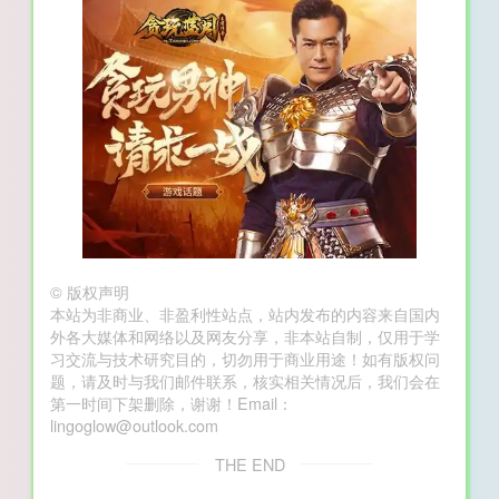
©
版权声明
本站为非商业、非盈利性站点，站内发布的内容来自国内
外各大媒体和网络以及网友分享，非本站自制，仅用于学
习交流与技术研究目的，切勿用于商业用途！如有版权问
题，请及时与我们邮件联系，核实相关情况后，我们会在
第一时间下架删除，谢谢！Email：
lingoglow@outlook.com
THE END