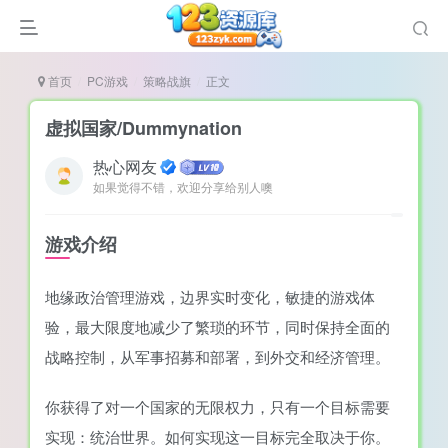
首页
PC游戏
策略战旗
正文
虚拟国家/Dummynation
热心网友
如果觉得不错，欢迎分享给别人噢
谜
造
游戏介绍
悚
地缘政治管理游戏，边界实时变化，敏捷的游戏体
戏
验，最大限度地减少了繁琐的环节，同时保持全面的
戏
战略控制，从军事招募和部署，到外交和经济管理。
置（摸鱼游戏）
你获得了对一个国家的无限权力，只有一个目标需要
实现：统治世界。如何实现这一目标完全取决于你。