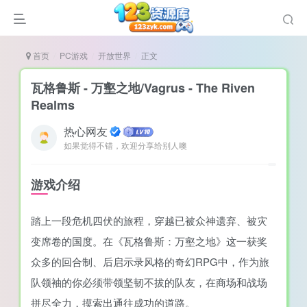
首页
PC游戏
开放世界
正文
瓦格鲁斯 - 万壑之地/Vagrus - The Riven
Realms
热心网友
谜
如果觉得不错，欢迎分享给别人噢
造
悚
游戏介绍
戏
踏上一段危机四伏的旅程，穿越已被众神遗弃、被灾
戏
变席卷的国度。在《瓦格鲁斯：万壑之地》这一获奖
置（摸鱼游戏）
众多的回合制、后启示录风格的奇幻RPG中，作为旅
队领袖的你必须带领坚韧不拔的队友，在商场和战场
拼尽全力，摸索出通往成功的道路。