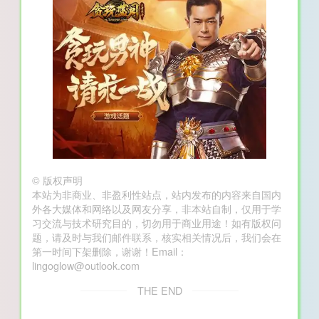
©
版权声明
本站为非商业、非盈利性站点，站内发布的内容来自国内
外各大媒体和网络以及网友分享，非本站自制，仅用于学
习交流与技术研究目的，切勿用于商业用途！如有版权问
题，请及时与我们邮件联系，核实相关情况后，我们会在
第一时间下架删除，谢谢！Email：
lingoglow@outlook.com
THE END