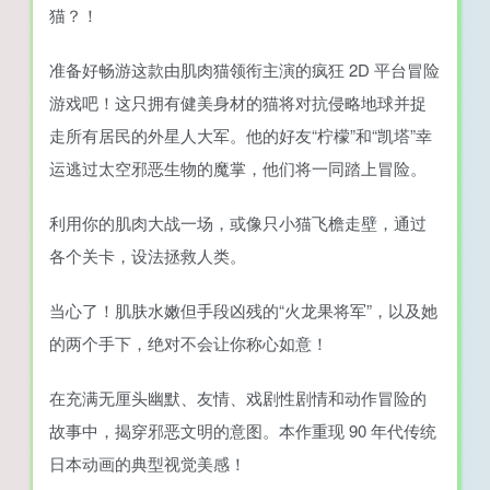
猫？！
准备好畅游这款由肌肉猫领衔主演的疯狂 2D 平台冒险
游戏吧！这只拥有健美身材的猫将对抗侵略地球并捉
走所有居民的外星人大军。他的好友“柠檬”和“凯塔”幸
运逃过太空邪恶生物的魔掌，他们将一同踏上冒险。
利用你的肌肉大战一场，或像只小猫飞檐走壁，通过
各个关卡，设法拯救人类。
当心了！肌肤水嫩但手段凶残的“火龙果将军”，以及她
的两个手下，绝对不会让你称心如意！
在充满无厘头幽默、友情、戏剧性剧情和动作冒险的
故事中，揭穿邪恶文明的意图。本作重现 90 年代传统
日本动画的典型视觉美感！