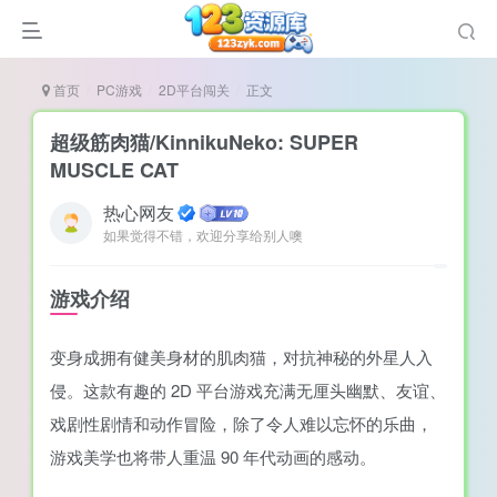
首页
PC游戏
2D平台闯关
正文
超级筋肉猫/KinnikuNeko: SUPER
MUSCLE CAT
热心网友
谜
如果觉得不错，欢迎分享给别人噢
造
悚
游戏介绍
戏
变身成拥有健美身材的肌肉猫，对抗神秘的外星人入
戏
侵。这款有趣的 2D 平台游戏充满无厘头幽默、友谊、
置（摸鱼游戏）
戏剧性剧情和动作冒险，除了令人难以忘怀的乐曲，
游戏美学也将带人重温 90 年代动画的感动。