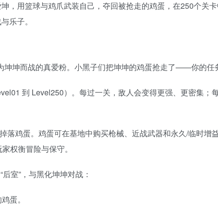
爱坤，用篮球与鸡爪武装自己，夺回被抢走的鸡蛋，在250个关
战与乐子。
为坤坤而战的真爱粉。小黑子们把坤坤的鸡蛋抢走了——你的任
vel01 到 Level250）。每过一关，敌人会变得更强、更密
。
掉落鸡蛋。鸡蛋可在基地中购买枪械、近战武器和永久/临时增
玩家权衡冒险与保守。
“后室”，与黑化坤坤对战：
的鸡蛋。