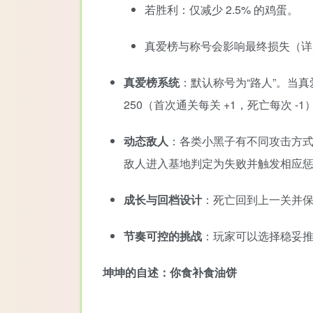
若胜利：仅减少 2.5% 的鸡蛋。
真爱榜与称号会影响最终损失（详
真爱榜系统
：默认称号为“路人”。当
250（首次通关每关 +1，死亡每次 
动态敌人
：各类小黑子有不同攻击方
敌人进入基地判定为失败并触发相应
成长与回档设计
：死亡回到上一关并
节奏可控的挑战
：玩家可以选择稳妥
坤坤的自述：你食补食油饼