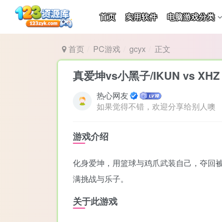
首页
实用软件
电脑游戏分类
首页
PC游戏
gcyx
正文
真爱坤vs小黑子/IKUN vs XHZ
热心网友
如果觉得不错，欢迎分享给别人噢
游戏介绍
化身爱坤，用篮球与鸡爪武装自己，夺回被
满挑战与乐子。
关于此游戏