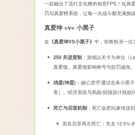
一款融合了流行文化梗的创意FPS！化身
罚与真爱榜系统，让每一次战斗都充满挑
真爱坤 =v= 小黑子
在
《真爱坤VS小黑子》
中，你将扮演一位
250 关进度制
：游戏以关卡为单位（Le
真爱值。真爱值影响称号与惩罚减免
鸡蛋
(坤蛋)
：
核心货币
通过击杀小黑子
害）。经济系统与风险/回报设计鼓励
死亡与后室机制
：死亡会把玩家传送到
若在后室再次死亡：失去 12.5% 