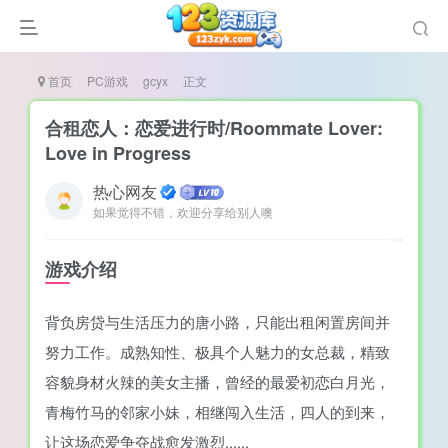
首页
PC游戏
gcyx
正文
合租恋人：恋爱进行时/Roommate Lover:
Love in Progress
热心网友
谜
如果觉得不错，欢迎分享给别人噢
造
悚
游戏介绍
戏
背负房贷与生活压力的唐小路，只能出租闲置房间并
戏
努力工作。成熟知性、极具个人魅力的女总裁，精致
置（摸鱼游戏）
容貌身材火辣的美女主播，曾经的最爱初恋白月光，
青梅竹马的邻家小妹，相继闯入生活，四人的到来，
让这场恋爱争夺战愈发激烈......