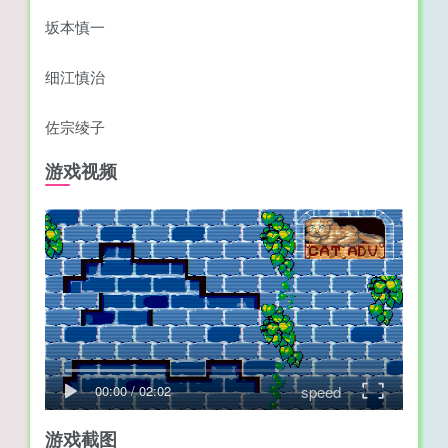
坂本慎一
细江慎治
佐宗绫子
游戏视频
speed
00:00
/
02:02
游戏截图