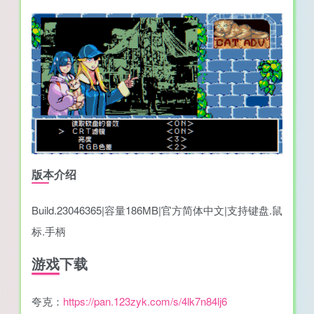
版本介绍
Build.23046365|容量186MB|官方简体中文|支持键盘.鼠
标.手柄
游戏下载
夸克：
https://pan.123zyk.com/s/4lk7n84lj6