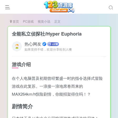
首页
PC游戏
视觉小说
正文
全能私立侦探社/Hyper Euphoria
热心网友
如果觉得不错，欢迎分享给别人噢
谜
造
游戏介绍
悚
在个人电脑普及初期曾经繁盛一时的指令选择式冒险
戏
游戏在此复苏。一浪接一浪地席卷而来的
戏
MAX264km/h惊险剧情，你能招架得住吗！？
置（摸鱼游戏）
剧情简介