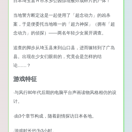
日本埼玉县Ｈ市水乡公园惊现被炸成碎片的尸体！
当地警方断定这是一起使用了「超念动力」的凶杀
案，于是便委托当地唯一的「超力神探」（拥有「超
念动力」的侦探）——两名年轻少女展开调查。
追查的脚步从埼玉县来到山口县，进而辗转到了广岛
县。出现在少女们眼前的，究竟会是怎样的结
论……？
游戏特征
·与风行80年代后期的电脑平台声画读物风格相仿的设
计。
·由3个章节构成，随着剧情探访日本各地。
·游戏时长约为3小时。