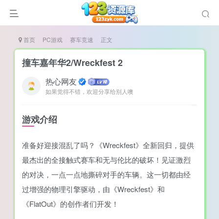
首页
PC游戏
赛车竞速
正文
撞车嘉年华2/Wreckfest 2
热心网友
如果觉得不错，欢迎分享给别人噢
谜
造
游戏介绍
悚
准备好迎接混乱了吗？《Wreckfest》全新回归，提供
戏
最杰出的全接触式赛车和无与伦比的破坏！见证激烈
戏
的对决，一点一点地撕碎对手的车辆。这一切都由经
置（摸鱼游戏）
过增强的物理引擎驱动，由《Wreckfest》和
《FlatOut》的创作者们开发！