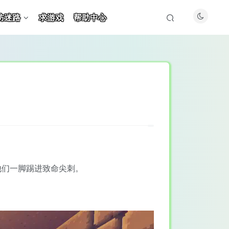
防迷路
求游戏
帮助中心
他们一脚踢进致命尖刺。