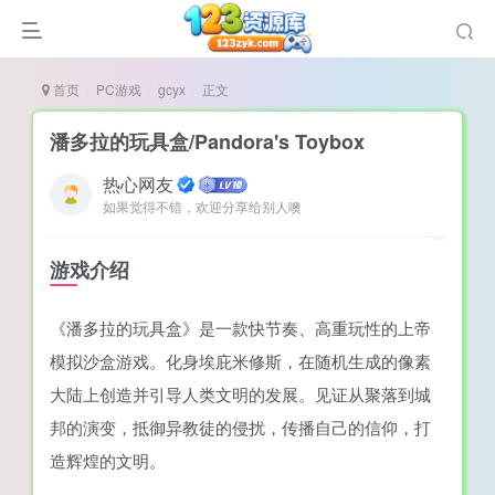
首页
PC游戏
gcyx
正文
潘多拉的玩具盒/Pandora's Toybox
热心网友
如果觉得不错，欢迎分享给别人噢
谜
造
游戏介绍
悚
《潘多拉的玩具盒》是一款快节奏、高重玩性的上帝
戏
模拟沙盒游戏。化身埃庇米修斯，在随机生成的像素
戏
大陆上创造并引导人类文明的发展。见证从聚落到城
置（摸鱼游戏）
邦的演变，抵御异教徒的侵扰，传播自己的信仰，打
造辉煌的文明。