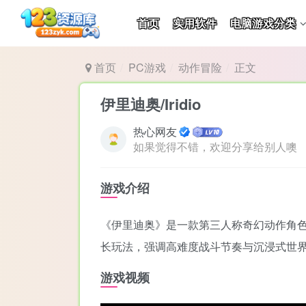
首页
实用软件
电脑游戏分类
首页
PC游戏
动作冒险
正文
伊里迪奥/Iridio
热心网友
如果觉得不错，欢迎分享给别人噢
游戏介绍
《伊里迪奥》是一款第三人称奇幻动作角
长玩法，强调高难度战斗节奏与沉浸式世界
游戏视频