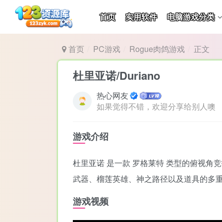
首页
实用软件
电脑游戏分类
首页
PC游戏
Rogue肉鸽游戏
正文
杜里亚诺/Duriano
热心网友
如果觉得不错，欢迎分享给别人噢
游戏介绍
杜里亚诺 是一款 罗格莱特 类型的俯视
武器、榴莲英雄、神之路径以及道具的多
游戏视频