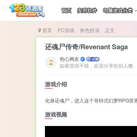
首页
实用软件
电脑游戏分类
首页
PC游戏
角色扮演
正文
还魂尸传奇/Revenant Saga
热心网友
如果觉得不错，欢迎分享给别人噢
游戏介绍
化身还魂尸，进入这个哥特式幻梦RPG世
游戏视频