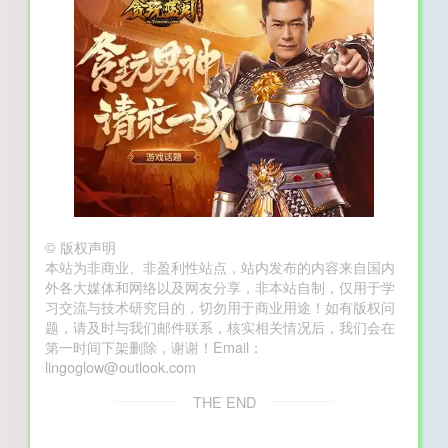
©
版权声明
本站为非商业、非盈利性站点，站内发布的内容来自国内
外各大媒体和网络以及网友分享，非本站自制，仅用于学
习交流与技术研究目的，切勿用于商业用途！如有版权问
题，请及时与我们邮件联系，核实相关情况后，我们会在
第一时间下架删除，谢谢！Email：
lingoglow@outlook.com
THE END