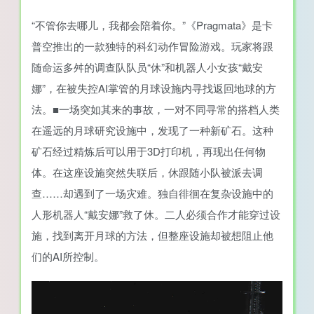
“不管你去哪儿，我都会陪着你。”《Pragmata》是卡
普空推出的一款独特的科幻动作冒险游戏。玩家将跟
随命运多舛的调查队队员“休”和机器人小女孩“戴安
娜”，在被失控AI掌管的月球设施内寻找返回地球的方
法。■一场突如其来的事故，一对不同寻常的搭档人类
在遥远的月球研究设施中，发现了一种新矿石。这种
矿石经过精炼后可以用于3D打印机，再现出任何物
体。在这座设施突然失联后，休跟随小队被派去调
查……却遇到了一场灾难。独自徘徊在复杂设施中的
人形机器人“戴安娜”救了休。二人必须合作才能穿过设
施，找到离开月球的方法，但整座设施却被想阻止他
们的AI所控制。