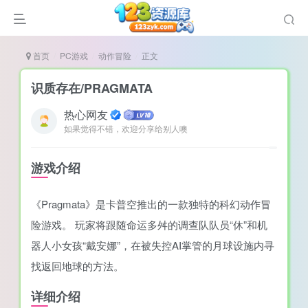
首页
PC游戏
动作冒险
正文
识质存在/PRAGMATA
热心网友
如果觉得不错，欢迎分享给别人噢
说
造
游戏介绍
奏
《Pragmata》是卡普空推出的一款独特的科幻动作冒
游
险游戏。 玩家将跟随命运多舛的调查队队员“休”和机
e肉鸽游戏
器人小女孩“戴安娜”，在被失控AI掌管的月球设施内寻
戏）
荐
找返回地球的方法。
详细介绍