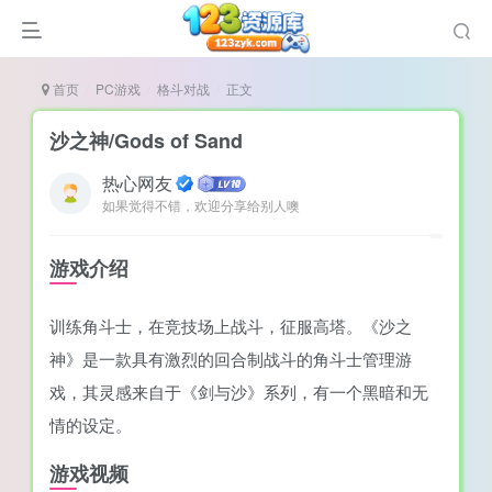
首页
PC游戏
格斗对战
正文
沙之神/Gods of Sand
热心网友
如果觉得不错，欢迎分享给别人噢
谜
造
游戏介绍
悚
训练角斗士，在竞技场上战斗，征服高塔。《沙之
戏
神》是一款具有激烈的回合制战斗的角斗士管理游
戏
戏，其灵感来自于《剑与沙》系列，有一个黑暗和无
置（摸鱼游戏）
情的设定。
游戏视频