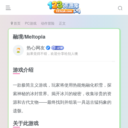
首页
PC游戏
动作冒险
正文
融境/Meltopia
热心网友
如果觉得不错，欢迎分享给别人噢
谜
造
游戏介绍
悚
一款极简主义游戏，玩家将使用热能炮融化积雪，探
戏
索神秘的冰封世界。揭开冰川的秘密，收集珍贵的资
戏
源和古代文物——最终找到并组装一具远古猛犸象的
置（摸鱼游戏）
遗骸。
关于此游戏