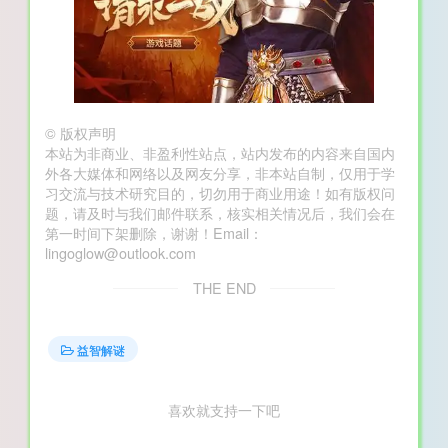
©
版权声明
本站为非商业、非盈利性站点，站内发布的内容来自国内
外各大媒体和网络以及网友分享，非本站自制，仅用于学
习交流与技术研究目的，切勿用于商业用途！如有版权问
题，请及时与我们邮件联系，核实相关情况后，我们会在
第一时间下架删除，谢谢！Email：
lingoglow@outlook.com
THE END
益智解谜
喜欢就支持一下吧