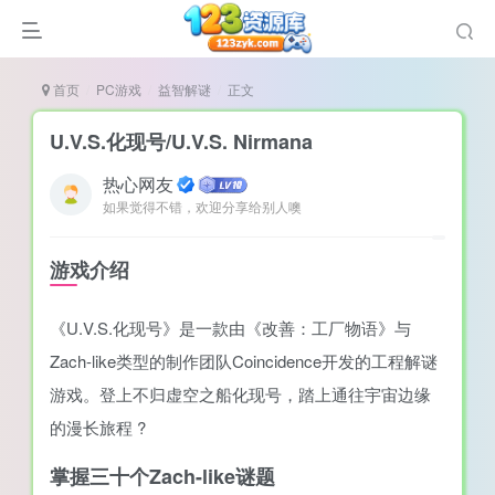
首页
PC游戏
益智解谜
正文
U.V.S.化现号/U.V.S. Nirmana
热心网友
如果觉得不错，欢迎分享给别人噢
谜
造
游戏介绍
悚
《U.V.S.化现号》是一款由《改善：工厂物语》与
戏
Zach-like类型的制作团队Coincidence开发的工程解谜
戏
游戏。登上不归虚空之船化现号，踏上通往宇宙边缘
置（摸鱼游戏）
的漫长旅程 ?
掌握三十个Zach-like谜题