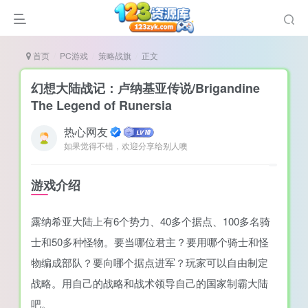
首页
PC游戏
策略战旗
正文
幻想大陆战记：卢纳基亚传说/Brigandine
The Legend of Runersia
热心网友
谜
如果觉得不错，欢迎分享给别人噢
造
悚
游戏介绍
戏
露纳希亚大陆上有6个势力、40多个据点、100多名骑
戏
士和50多种怪物。要当哪位君主？要用哪个骑士和怪
置（摸鱼游戏）
物编成部队？要向哪个据点进军？玩家可以自由制定
战略。用自己的战略和战术领导自己的国家制霸大陆
吧。