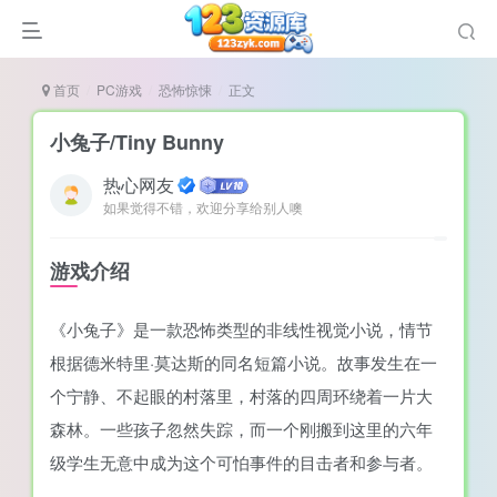
首页
PC游戏
恐怖惊悚
正文
小兔子/Tiny Bunny
热心网友
如果觉得不错，欢迎分享给别人噢
说
造
游戏介绍
奏
《小兔子》是一款恐怖类型的非线性视觉小说，情节
游
根据德米特里·莫达斯的同名短篇小说。故事发生在一
e肉鸽游戏
个宁静、不起眼的村落里，村落的四周环绕着一片大
戏）
荐
森林。一些孩子忽然失踪，而一个刚搬到这里的六年
级学生无意中成为这个可怕事件的目击者和参与者。