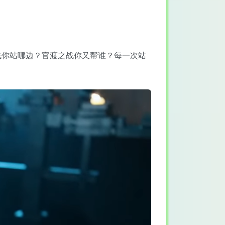
战你站哪边？官渡之战你又帮谁？每一次站