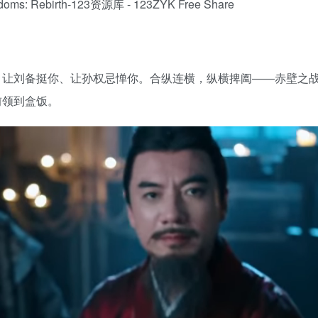
、让刘备挺你、让孙权忌惮你。合纵连横，纵横捭阖——赤壁之
前领到盒饭。