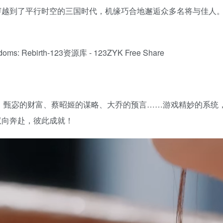
穿越到了平行时空的三国时代，机缘巧合地邂逅众多名将与佳人
抉择。甄宓的财富、蔡昭姬的谋略、大乔的预言……游戏精妙的系
双向奔赴，彼此成就！