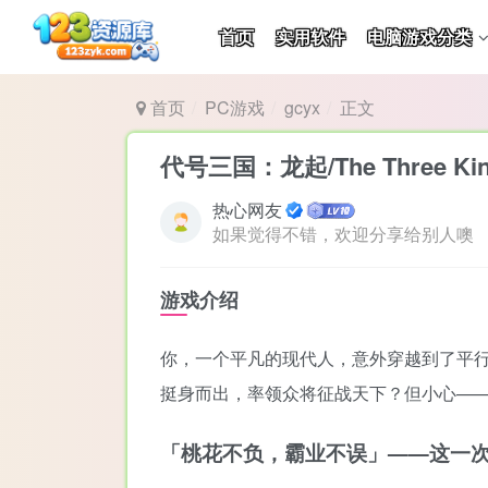
首页
实用软件
电脑游戏分类
首页
PC游戏
gcyx
正文
代号三国：龙起/The Three King
热心网友
如果觉得不错，欢迎分享给别人噢
游戏介绍
你，一个平凡的现代人，意外穿越到了平
挺身而出，率领众将征战天下？但小心—
「桃花不负，霸业不误」——这一