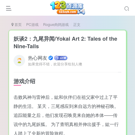
首页
PC游戏
Rogue肉鸽游戏
正文
妖谈2：九尾异闻/Yokai Art 2: Tales of the
Nine-Tails
热心网友
谜
如果觉得不错，欢迎分享给别人噢
造
悚
游戏介绍
戏
击败风神与雷神后，紘和伙伴们在祖父家中过上了平
戏
静的生活。 某天，三尾感应到来自远方的神秘召唤。
置（摸鱼游戏）
追踪能量之后，他们发现召唤竟来自她的本体——传
说中的九尾妖狐。 为了查明真相并伸出援手，紘一行
人踏上了全新的冒险旅程。