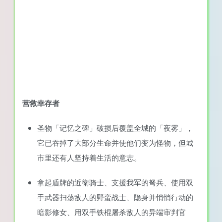
营救幸存者
圣物「记忆之碑」破损后覆盖全城的「夜雾」，
它已吞掉了大部分生命并使他们变为怪物，但城
市里还有人坚持着生活的意志。
拿起盾牌的近衛骑士、支援我军的弩兵、使用双
手武器扫荡敌人的野蛮战士、隐身并悄悄行动的
暗影修女、用双手铁棍屠杀敌人的异端审判官