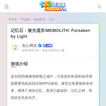
首页
PC游戏
角色扮演
正文
记忆石：被光遗弃/MEMOLITH: Forsaken
by Light
热心网友
谜
如果觉得不错，欢迎分享给别人噢
造
悚
游戏介绍
戏
是在熙熙攘攘地怪物之城中，只靠您的智谋和战术摆
戏
脱重重危机的回合制RPG游戏。请穿过夜雾救助幸存
置（摸鱼游戏）
者，继承亡者的记忆，复原已破损的「记忆之碑」而
找回丢失的光芒。