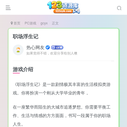
首页
PC游戏
gcyx
正文
职场浮生记
热心网友
如果觉得不错，欢迎分享给别人噢
谜
造
游戏介绍
悚
《职场浮生记》是一款剧情极其丰富的生活模拟类游
戏
戏。你将扮演一个刚从大学毕业的青年，
戏
置（摸鱼游戏）
在一座繁华而陌生的大城市追逐梦想。你需要平衡工
作、生活与情感的方方面面，书写一段属于你的职场
人生。