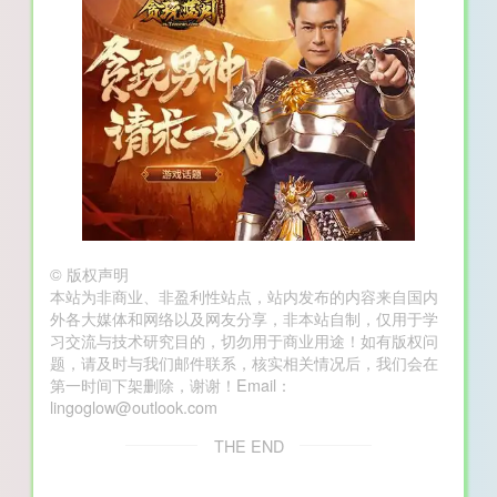
©
版权声明
本站为非商业、非盈利性站点，站内发布的内容来自国内
外各大媒体和网络以及网友分享，非本站自制，仅用于学
习交流与技术研究目的，切勿用于商业用途！如有版权问
题，请及时与我们邮件联系，核实相关情况后，我们会在
第一时间下架删除，谢谢！Email：
lingoglow@outlook.com
THE END