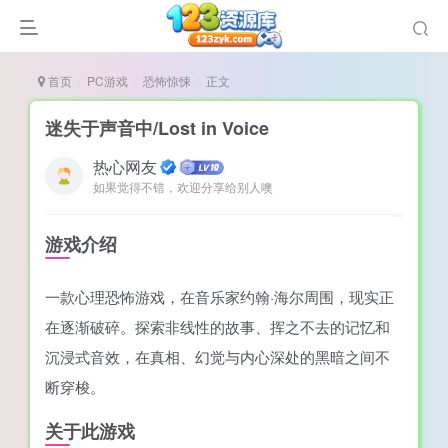
首页
PC游戏
恐怖惊悚
正文
迷失于声音中/Lost in Voice
热心网友
如果觉得不错，欢迎分享给别人噢
谜
造
游戏介绍
悚
一款心理恐怖游戏，在音乐家约翰·海尔周围，现实正
戏
在逐渐破碎。探索非线性的故事、挥之不去的记忆和
戏
沉浸式音效，在真相、幻觉与内心深处的黑暗之间不
置（摸鱼游戏）
断穿梭。
关于此游戏