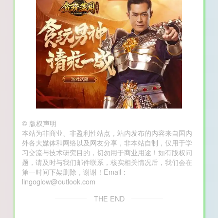
©
版权声明
本站为非商业、非盈利性站点，站内发布的内容来自国内
外各大媒体和网络以及网友分享，非本站自制，仅用于学
习交流与技术研究目的，切勿用于商业用途！如有版权问
题，请及时与我们邮件联系，核实相关情况后，我们会在
第一时间下架删除，谢谢！Email：
lingoglow@outlook.com
THE END