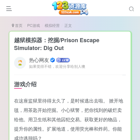
首页
PC游戏
模拟经营
正文
越狱模拟器：挖掘/Prison Escape
Simulator: Dig Out
热心网友
谜
如果觉得不错，欢迎分享给别人噢
造
悚
游戏介绍
戏
在这座监狱里待得太久了，是时候逃出去啦。 掀开地
戏
毯，用茶匙开始挖掘。小心狱警，把你找到的破烂卖
置（摸鱼游戏）
给他。用卫生纸和其他囚犯交易。获取更好的物品，
提升你的属性。扩展地道，使用荧光棒和炸药。你能
成功逃脱吗？