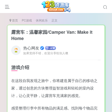
首页
PC游戏
休闲欢乐
正文
露营车：温馨家园/Camper Van: Make it
Home
热心网友
谜
如果觉得不错，欢迎分享给别人噢
造
悚
游戏介绍
戏
在这段自我发现之旅中，你将建造属于自己的移动之
戏
家，通过创意的方块整理益智游戏和轻松的室内设
置（摸鱼游戏）
计，让心灵平静，让露营车充满家的感觉。
感受整理行李中所有物品的满足感。找到每个物品完