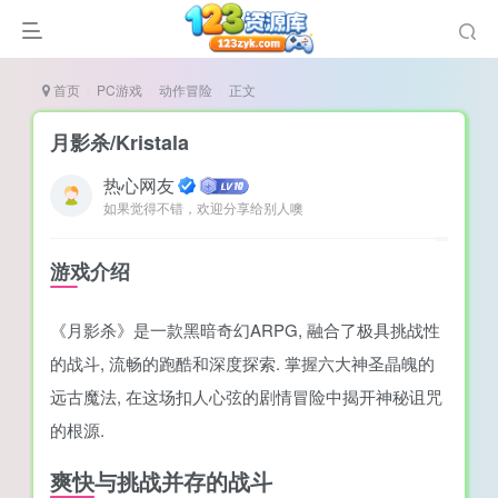
首页
PC游戏
动作冒险
正文
月影杀/Kristala
热心网友
如果觉得不错，欢迎分享给别人噢
谜
造
游戏介绍
悚
《月影杀》是一款黑暗奇幻ARPG, 融合了极具挑战性
戏
的战斗, 流畅的跑酷和深度探索. 掌握六大神圣晶魄的
戏
远古魔法, 在这场扣人心弦的剧情冒险中揭开神秘诅咒
置（摸鱼游戏）
的根源.
爽快与挑战并存的战斗