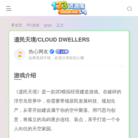
首页
PC游戏
gcyx
正文
遗民天境/CLOUD DWELLERS
热心网友
如果觉得不错，欢迎分享给别人噢
谜
造
游戏介绍
悚
《遗民天境》是一款2D模拟经营建造游戏。在破碎的
戏
浮空岛世界中，你需要带领居民发展科技、规划生
戏
产，从零开始建设属于你的空中聚落。用巧思与创
置（摸鱼游戏）
意，将孤立的岛屿逐步连结、装点，亲手打造一个令
人向往的天空家园。