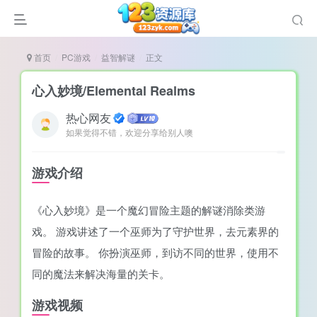
首页
PC游戏
益智解谜
正文
心入妙境/Elemental Realms
热心网友
如果觉得不错，欢迎分享给别人噢
谜
造
游戏介绍
悚
《心入妙境》是一个魔幻冒险主题的解谜消除类游
戏
戏。 游戏讲述了一个巫师为了守护世界，去元素界的
戏
冒险的故事。 你扮演巫师，到访不同的世界，使用不
置（摸鱼游戏）
同的魔法来解决海量的关卡。
游戏视频