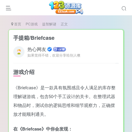
首页
PC游戏
益智解谜
正文
手提箱/Briefcase
热心网友
如果觉得不错，欢迎分享给别人噢
谜
造
游戏介绍
悚
《Briefcase》是一款具有氛围感且令人满足的库存整
戏
理解谜游戏，包含50个手工设计的关卡。在整理武器
戏
和物品时，测试你的逻辑思维和细节观察力，正确摆
置（摸鱼游戏）
放才能顺利通关。
在《Briefcase》中你会发现：