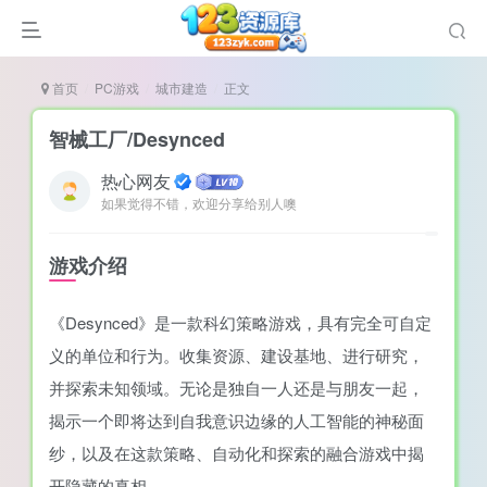
首页
PC游戏
城市建造
正文
智械工厂/Desynced
热心网友
如果觉得不错，欢迎分享给别人噢
谜
造
游戏介绍
悚
《Desynced》是一款科幻策略游戏，具有完全可自定
戏
义的单位和行为。收集资源、建设基地、进行研究，
戏
并探索未知领域。无论是独自一人还是与朋友一起，
置（摸鱼游戏）
揭示一个即将达到自我意识边缘的人工智能的神秘面
纱，以及在这款策略、自动化和探索的融合游戏中揭
开隐藏的真相。