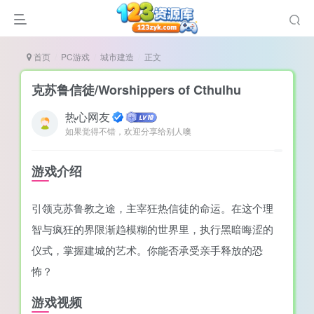
首页
PC游戏
城市建造
正文
克苏鲁信徒/Worshippers of Cthulhu
热心网友
如果觉得不错，欢迎分享给别人噢
谜
造
游戏介绍
悚
引领克苏鲁教之途，主宰狂热信徒的命运。在这个理
戏
智与疯狂的界限渐趋模糊的世界里，执行黑暗晦涩的
戏
仪式，掌握建城的艺术。你能否承受亲手释放的恐
置（摸鱼游戏）
怖？
游戏视频