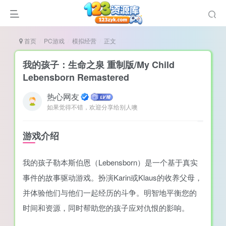
首页
PC游戏
模拟经营
正文
我的孩子：生命之泉 重制版/My Child
Lebensborn Remastered
热心网友
说
如果觉得不错，欢迎分享给别人噢
造
奏
游戏介绍
游
我的孩子勒本斯伯恩（Lebensborn）是一个基于真实
e肉鸽游戏
事件的故事驱动游戏。扮演Karin或Klaus的收养父母，
戏）
荐
并体验他们与他们一起经历的斗争。明智地平衡您的
时间和资源，同时帮助您的孩子应对仇恨的影响。