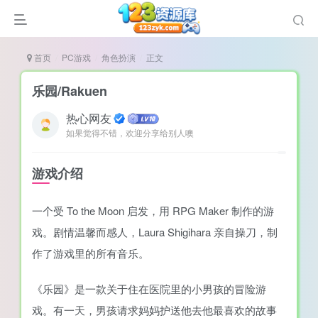
首页
PC游戏
角色扮演
正文
乐园/Rakuen
热心网友
如果觉得不错，欢迎分享给别人噢
谜
造
游戏介绍
悚
一个受 To the Moon 启发，用 RPG Maker 制作的游
戏
戏。剧情温馨而感人，Laura Shigihara 亲自操刀，制
戏
作了游戏里的所有音乐。
置（摸鱼游戏）
《乐园》是一款关于住在医院里的小男孩的冒险游
戏。有一天，男孩请求妈妈护送他去他最喜欢的故事