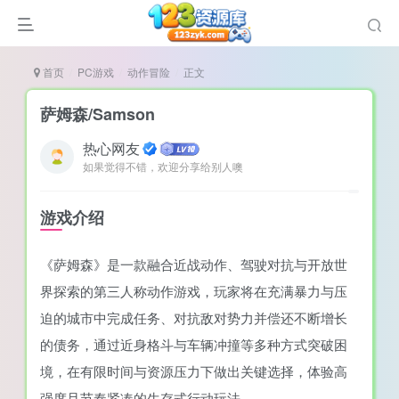
首页
PC游戏
动作冒险
正文
萨姆森/Samson
热心网友
如果觉得不错，欢迎分享给别人噢
谜
造
游戏介绍
悚
《萨姆森》是一款融合近战动作、驾驶对抗与开放世
戏
界探索的第三人称动作游戏，玩家将在充满暴力与压
戏
迫的城市中完成任务、对抗敌对势力并偿还不断增长
置（摸鱼游戏）
的债务，通过近身格斗与车辆冲撞等多种方式突破困
境，在有限时间与资源压力下做出关键选择，体验高
强度且节奏紧凑的生存式行动玩法。