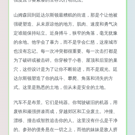
山姆森回到廷达尔斯顿最糟糕的街道，那是个让他被
强硬塑造、从未原谅他的地方。肌肉、速度和勇气决
定谁能保持站立。近身搏斗，狭窄的角落，毫无犹豫
的余地。他学会了暴力，而不是学会仁慈，这座城市
也没有忘记。每一次冲突都很重要。每一次击打都是
为了破碎或被击碎。你穿梭于小巷、屋顶和后室的巢
穴，这些设计是为了让你不断前进，而不是观光。廷
达尔斯顿塑造了你的战斗、攀爬、角落和消失的方
式。这里是熟悉的土地，但从未是安全的土地。
汽车不是布景。它们是钝器。你驾驶破旧的机器，用
废铁和顽强拼凑而成，穿越郊区和工业废土。冲撞、
漂移、撞击或智胜追击你的人。这里没有什么是干净
的。参孙的债务悬在一切之上，而他的妹妹是敌人挤