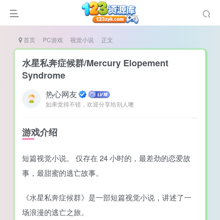
首页
PC游戏
视觉小说
正文
水星私奔症候群/Mercury Elopement
Syndrome
热心网友
说
如果觉得不错，欢迎分享给别人噢
造
奏
游戏介绍
游
短篇视觉小说。 仅存在 24 小时的，最差劲的恋爱故
e肉鸽游戏
事，最甜蜜的逃亡故事。
戏）
荐
《水星私奔症候群》是一部短篇视觉小说，讲述了一
场浪漫的逃亡之旅。